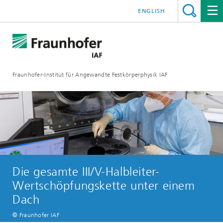
ENGLISH
Fraunhofer-Institut für Angewandte Festkörperphysik IAF
Die gesamte III/V-Halbleiter-
Wertschöpfungskette unter einem
Dach
© Fraunhofer IAF