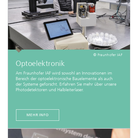
© Fraunhofer IAF
Optoelektronik
Am Fraunhofer IAF wird sowohl an Innovationen im
Bereich der optoelektronische Bauelemente als auch
der Systeme geforscht. Erfahren Sie mehr über unsere
Photodetektoren und Halbleiterlaser.
MEHR INFO