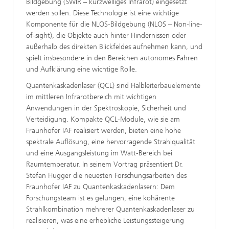
Bildgebung (SWIR – kurzwelliges Infrarot) eingesetzt
werden sollen. Diese Technologie ist eine wichtige
Komponente für die NLOS-Bildgebung (NLOS – Non-line-
of-sight), die Objekte auch hinter Hindernissen oder
außerhalb des direkten Blickfeldes aufnehmen kann, und
spielt insbesondere in den Bereichen autonomes Fahren
und Aufklärung eine wichtige Rolle.
Quantenkaskadenlaser (QCL) sind Halbleiterbauelemente
im mittleren Infrarotbereich mit wichtigen
Anwendungen in der Spektroskopie, Sicherheit und
Verteidigung. Kompakte QCL-Module, wie sie am
Fraunhofer IAF realisiert werden, bieten eine hohe
spektrale Auflösung, eine hervorragende Strahlqualität
und eine Ausgangsleistung im Watt-Bereich bei
Raumtemperatur. In seinem Vortrag präsentiert Dr.
Stefan Hugger die neuesten Forschungsarbeiten des
Fraunhofer IAF zu Quantenkaskadenlasern: Dem
Forschungsteam ist es gelungen, eine kohärente
Strahlkombination mehrerer Quantenkaskadenlaser zu
realisieren, was eine erhebliche Leistungssteigerung