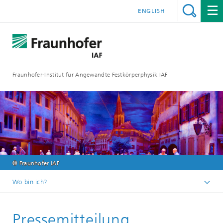
ENGLISH
Fraunhofer-Institut für Angewandte Festkörperphysik IAF
© Fraunhofer IAF
Wo bin ich?
Startseite
Pressemitteilung
Mediathek