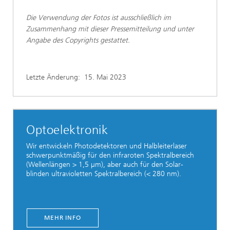
Die Verwendung der Fotos ist ausschließlich im
Zusammenhang mit dieser Pressemitteilung und unter
Angabe des Copyrights gestattet.
Letzte Änderung:
15. Mai 2023
Optoelektronik
Wir entwickeln Photodetektoren und Halbleiterlaser
schwerpunktmäßig für den infraroten Spektralbereich
(Wellenlängen > 1,5 µm), aber auch für den Solar-
blinden ultravioletten Spektralbereich (< 280 nm).
MEHR INFO