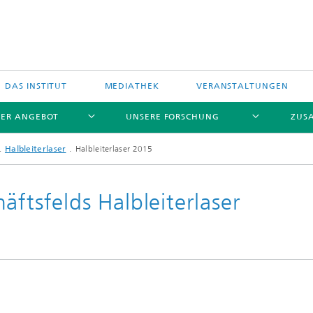
DAS INSTITUT
MEDIATHEK
VERANSTALTUNGEN
ER ANGEBOT
UNSERE FORSCHUNG
ZUS
Halbleiterlaser
Halbleiterlaser 2015
äftsfelds Halbleiterlaser
stungselektronik
hfrequenzelektronik