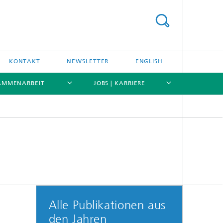
KONTAKT
NEWSLETTER
ENGLISH
AMMENARBEIT
JOBS | KARRIERE
[X]
[X]
[X]
[X]
IFE Targetry HUB
Alle Publikationen aus
den Jahren