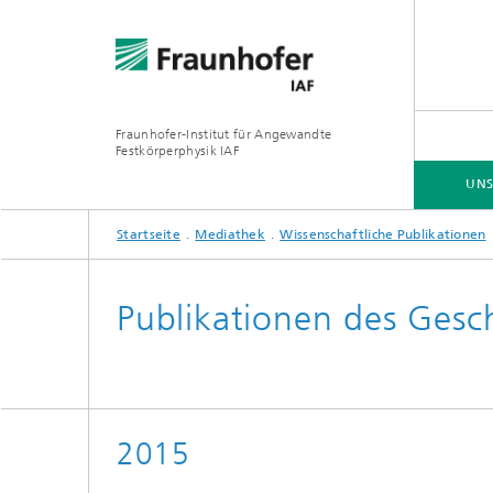
Fraunhofer-Institut für Angewandte
Festkörperphysik IAF
UNS
Startseite
Mediathek
Wissenschaftliche Publikationen
UNSER ANGEBOT
UNSERE FORSCHUNG
ZUSAMMENARBEIT
JOBS | KARRIERE
Publikationen des Gesch
GaN-Lei
GaN-Hoc
2015