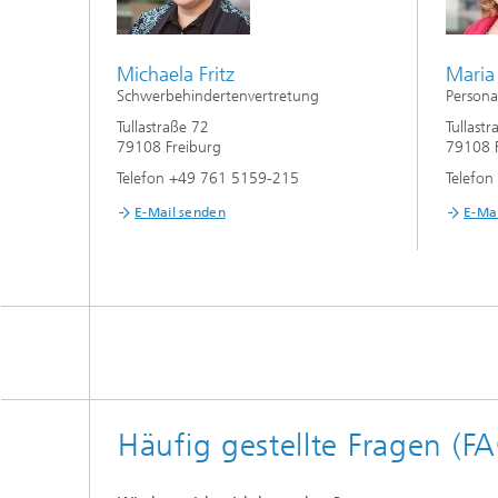
Michaela Fritz
Maria
Schwerbehindertenvertretung
Persona
Tullastraße 72
Tullast
79108 Freiburg
79108 F
Telefon +49 761 5159-215
Telefo
E-Mail senden
E-Ma
Häufig gestellte Fragen (F