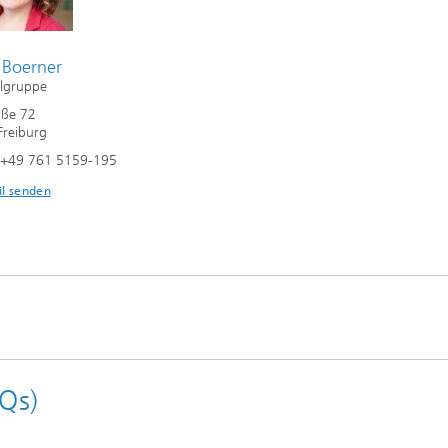
 Boerner
lgruppe
raße 72
reiburg
n +49 761 5159-195
il senden
AQs)