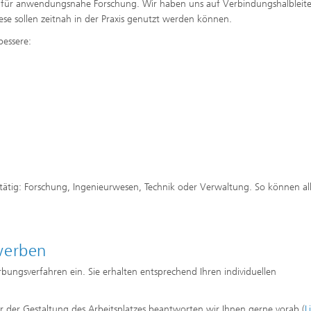
ung für anwendungsnahe Forschung. Wir haben uns auf Verbindungshalbleite
ese sollen zeitnah in der Praxis genutzt werden können.
bessere:
 tätig: Forschung, Ingenieurwesen, Technik oder Verwaltung. So können al
werben
bungsverfahren ein. Sie erhalten entsprechend Ihren individuellen
 der Gestaltung des Arbeitsplatzes beantworten wir Ihnen gerne vorab (
L