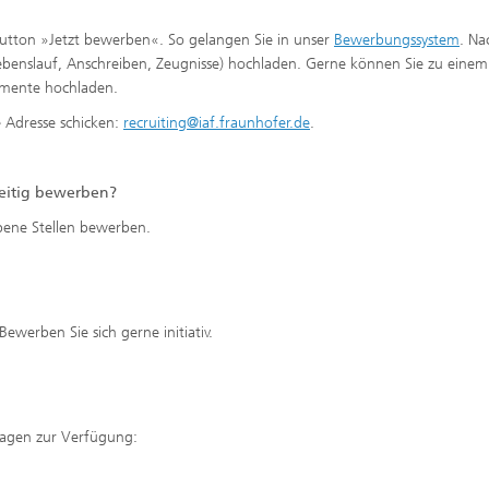
Button »Jetzt bewerben«. So gelangen Sie in unser
Bewerbungssystem
. Na
ebenslauf, Anschreiben, Zeugnisse) hochladen. Gerne können Sie zu einem
umente hochladen.
 Adresse schicken:
recruiting@iaf.fraunhofer.de
.
zeitig bewerben?
bene Stellen bewerben.
werben Sie sich gerne initiativ.
rlagen zur Verfügung: