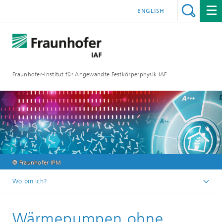
ENGLISH
Fraunhofer-Institut für Angewandte Festkörperphysik IAF
© Fraunhofer IPM
Wo bin ich?
Startseite
Wärmepumpen ohne
Mediathek