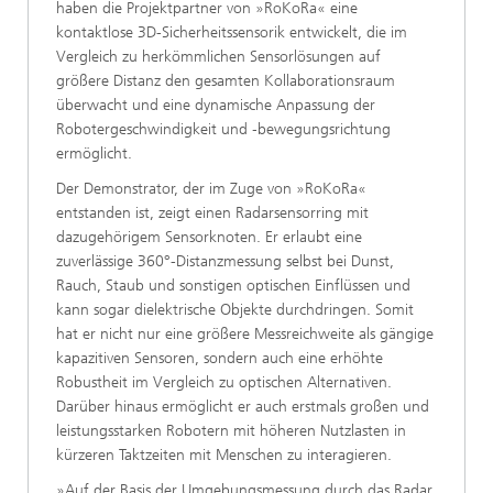
haben die Projektpartner von »RoKoRa« eine
kontaktlose 3D-Sicherheitssensorik entwickelt, die im
Vergleich zu herkömmlichen Sensorlösungen auf
größere Distanz den gesamten Kollaborationsraum
überwacht und eine dynamische Anpassung der
Robotergeschwindigkeit und ‑bewegungsrichtung
ermöglicht.
Der Demonstrator, der im Zuge von »RoKoRa«
entstanden ist, zeigt einen Radarsensorring mit
dazugehörigem Sensorknoten. Er erlaubt eine
zuverlässige 360°-Distanzmessung selbst bei Dunst,
Rauch, Staub und sonstigen optischen Einflüssen und
kann sogar dielektrische Objekte durchdringen. Somit
hat er nicht nur eine größere Messreichweite als gängige
kapazitiven Sensoren, sondern auch eine erhöhte
Robustheit im Vergleich zu optischen Alternativen.
Darüber hinaus ermöglicht er auch erstmals großen und
leistungsstarken Robotern mit höheren Nutzlasten in
kürzeren Taktzeiten mit Menschen zu interagieren.
»Auf der Basis der Umgebungsmessung durch das Radar