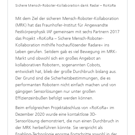
Sichere Mensch-Roboter-Kollaboration dank Radar – RoKoRa
Mit dem Ziel der sicheren Mensch-Roboter-Kollaboration
(MRK) hat das Fraunhofer-Institut für Angewandte
Festkörperphysik IAF gemeinsam mit sechs Partnern 2017
das Projekt »RoKoRa – Sichere Mensch-Roboter-
Kollaboration mithilfe hochauflösender Radare« ins
Leben gerufen. Seitdem gab es viel Bewegung im MRK-
Markt und obwohl sich ein großes Angebot an
kollaborativen Robotern, sogenannten Cobots,
entwickelt hat, blieb der große Durchbruch bislang aus.
Der Grund sind die Sicherheitsbestimmungen, die es
performanten Robotern nicht einfach machen und von
gängigen Sensorlösungen nur unter großen
Effizienzeinbußen befolgt werden können.
Beim erfolgreichen Projektabschluss von »RoKoRa« im
Dezember 2020 wurde eine kontaktlose 3D-
Sensorlösung demonstriert, die nun einen Durchbruch in
der MRK herbeiführen könnte. Sie verspricht als
Enabling-Technologie enorme Fortschritte sowohl in der