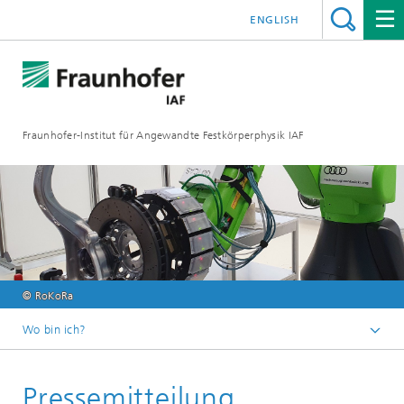
ENGLISH
Fraunhofer-Institut für Angewandte Festkörperphysik IAF
© RoKoRa
Wo bin ich?
Startseite
Pressemitteilung
Mediathek