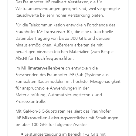
Das Fraunhofer IAF realisiert
Verstärker
, die für
Weltraumanwendungen geeignet sind, weil sie geringste
Rauschwerte bei sehr hoher Verstärkung bieten.
Für die Telekommunikation entwickeln Forschende des
Fraunhofer IAF
Transceiver-ICs
, die eine ultraschnelle
Datenübertragung von bis zu 300 GHz und darüber
hinaus ermöglichen. Außerdem arbeiten sie mit
neuartigen piezoelektrischen Materialien (zum Beispiel
AlScN) für
Hochfrequenzfilter
.
Im
Millimeterwellenbereich
entwickeln die
Forschenden des Fraunhofer IAF (Sub-)Systeme aus
kompakten Radarmodulen mit höchster Messgenauigkeit
für anspruchsvolle Anwendungen in der
Materialprüfung, Automatisierungstechnik und
Prozesskontrolle.
Mit GaN-on-SiC-Substraten realisiert das Fraunhofer
IAF
Mikrowellen-Leistungsverstärker
mit Schaltungen
bis über 100 GHz für folgende Zwecke:
Leistungserzeugung im Bereich 1–2 GHz mit