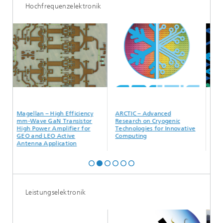
Hochfrequenzelektronik
Magellan – High Efficiency
ARCTIC – Advanced
APECS –
mm-Wave GaN Transistor
Research on Cryogenic
Packagin
High Power Amplifier for
Technologies for Innovative
Heteroge
GEO and LEO Active
Computing
for Elec
Antenna Application
and Syst
Leistungselektronik