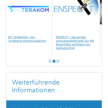
6G TERAKOM – 6G-
ENSPECT – Neuartige
AI_at_t
Terahertz-Kommunikation
Leistungselektronik für die
Raumfahrt auf Basis von
Galliumnitrid
Weiterführende
Informationen