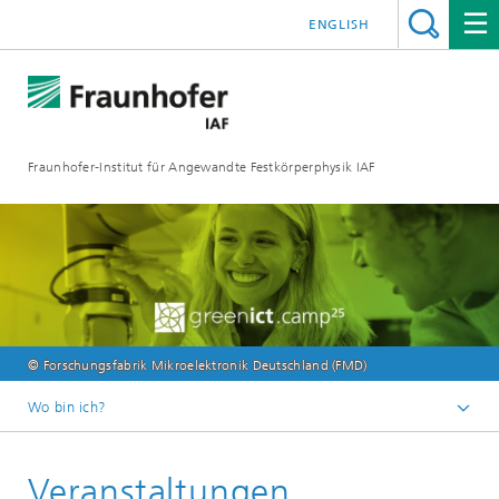
ENGLISH
Fraunhofer-Institut für Angewandte Festkörperphysik IAF
© Forschungsfabrik Mikroelektronik Deutschland (FMD)
Wo bin ich?
Startseite
Veranstaltungen
Veranstaltungen