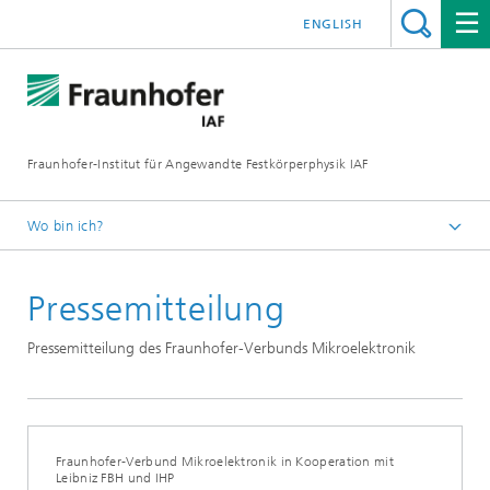
ENGLISH
Fraunhofer-Institut für Angewandte Festkörperphysik IAF
Wo bin ich?
Startseite
Pressemitteilung
Mediathek
Pressemitteilungen
Pressemitteilung des Fraunhofer-Verbunds Mikroelektronik
Fraunhofer-Verbund Mikroelektronik in Kooperation mit
Leibniz FBH und IHP