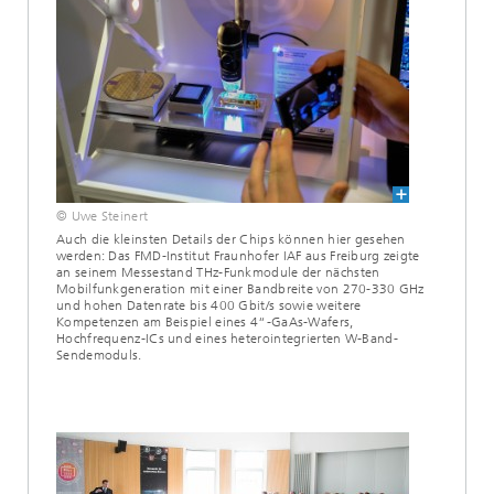
© Uwe Steinert
Auch die kleinsten Details der Chips können hier gesehen
werden: Das FMD-Institut Fraunhofer IAF aus Freiburg zeigte
an seinem Messestand THz-Funkmodule der nächsten
Mobilfunkgeneration mit einer Bandbreite von 270-330 GHz
und hohen Datenrate bis 400 Gbit/s sowie weitere
Kompetenzen am Beispiel eines 4“-GaAs-Wafers,
Hochfrequenz-ICs und eines heterointegrierten W-Band-
Sendemoduls.