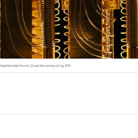
BM Q Dilution Refrigerator"; Lizenz: Namensnennung-Keine Bearbeitung 2.0 Gen
Kompetenzzentrums Quantencomputing BW
IBM Q Dilution Refrigerator