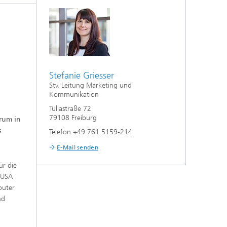
Stefanie Griesser
Stv. Leitung Marketing und
Kommunikation
Tullastraße 72
79108 Freiburg
rum in
s
Telefon +49 761 5159-214
E-Mail senden
ür die
 USA
puter
nd