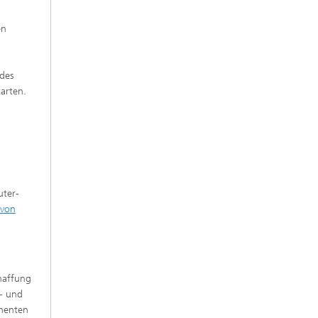
en
 des
arten.
ter-
 von
haffung
u- und
onenten