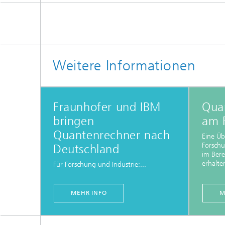
Weitere Informationen
Fraunhofer und IBM
Qua
bringen
am 
Quantenrechner nach
Eine Üb
Forschu
Deutschland
im Ber
erhalten
Für Forschung und Industrie:...
MEHR INFO
M