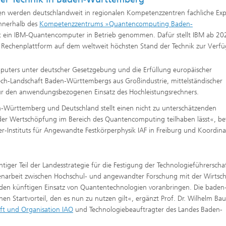
uten werden deutschlandweit in regionalen Kompetenzzentren fachliche Exp
nnerhalb des
Kompetenzzentrums »Quantencomputing Baden-
t ein IBM-Quantencomputer in Betrieb genommen. Dafür stellt IBM ab 20
Rechenplattform auf dem weltweit höchsten Stand der Technik zur Verf
puters unter deutscher Gesetzgebung und die Erfüllung europäischer
ch-Landschaft Baden-Württembergs aus Großindustrie, mittelständischer
 für den anwendungsbezogenen Einsatz des Hochleistungsrechners.
-Württemberg und Deutschland stellt einen nicht zu unterschätzenden
 der Wertschöpfung im Bereich des Quantencomputing teilhaben lässt«, be
ofer-Instituts für Angewandte Festkörperphysik IAF in Freiburg und Koordin
er Teil der Landesstrategie für die Festigung der Technologieführerschaf
menarbeit zwischen Hochschul- und angewandter Forschung mit der Wirtsch
den künftigen Einsatz von Quantentechnologien voranbringen. Die baden
n Startvorteil, den es nun zu nutzen gilt«, ergänzt Prof. Dr. Wilhelm Bau
aft und Organisation IAO
und Technologiebeauftragter des Landes Baden-