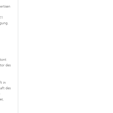
ertisen
21
ügung.
tont
ator des
t in
aft des
-
er,