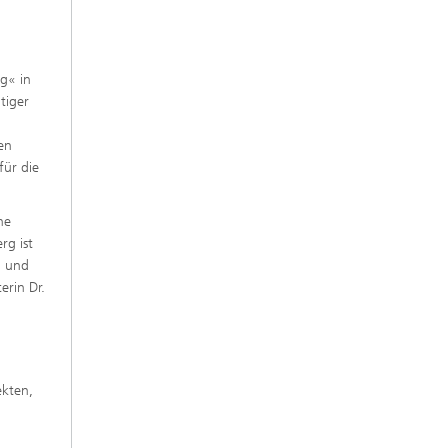
g« in
tiger
en
für die
he
rg ist
n und
erin Dr.
ekten,