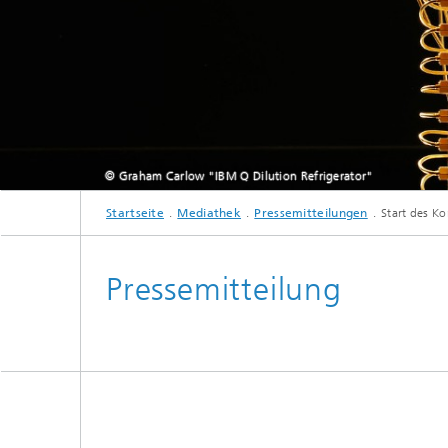
© Graham Carlow "IBM Q Dilution Refrigerator"
© Graham Carlow "I
Startseite
Mediathek
Pressemitteilungen
Start des 
Pressemitteilung