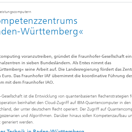
leistungscomputern
Kompetenzzentrums
aden-Württemberg«
puting voranzutreiben, gründet die Fraunhofer-Gesellschaft ein
lzentren in sieben Bundesländern. Als Erstes nimmt das
emberg« seine Arbeit auf. Die Landesregierung fördert das Zent
n Euro. Das Fraunhofer IAF übernimmt die koordinative Führung de
m mit dem Fraunhofer IAO.
Gesellschaft ist die Entwicklung von quantenbasierten Rechenstrategien f
operation beinhaltet den Cloud-Zugriff auf IBM-Quantencomputer in den
chland, der unter deutschem Recht operiert. Der Zugriff auf Quantencom
gsszenarien und Algorithmen. Darüber hinaus sollen Kompetenzaufbau u
t generiert werden.
er Technik in Baden-Württemberg