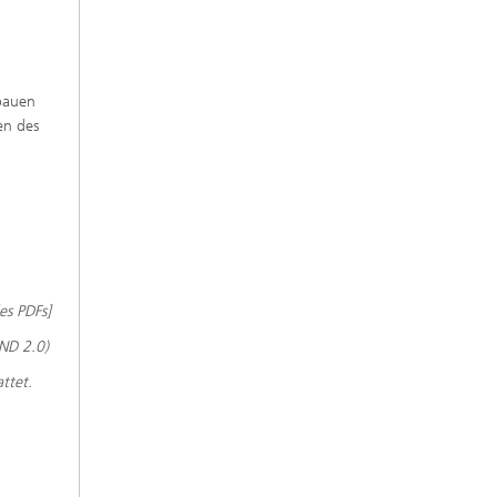
bauen
en des
s PDFs]
ND 2.0)
ttet.