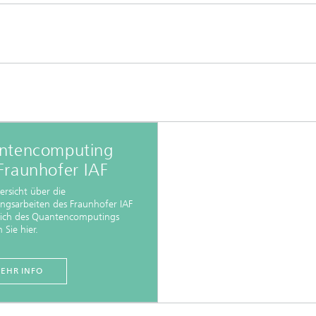
ntencomputing
Fraunhofer IAF
ersicht über die
ngsarbeiten des Fraunhofer IAF
eich des Quantencomputings
 Sie hier.
EHR INFO