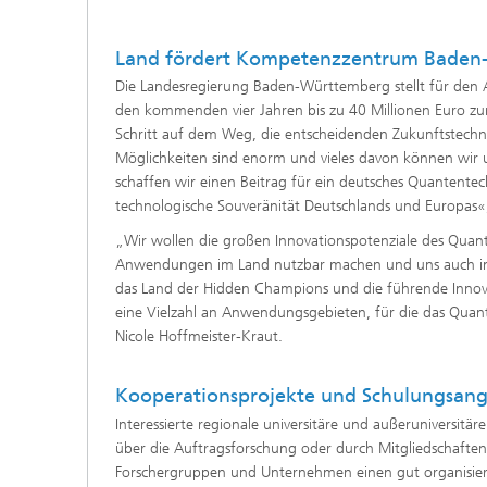
Land fördert Kompetenzzentrum Baden-W
Die Landesregierung Baden-Württemberg stellt für d
den kommenden vier Jahren bis zu 40 Millionen Euro z
Schritt auf dem Weg, die entscheidenden Zukunftstechnol
Möglichkeiten sind enorm und vieles davon können wir 
schaffen wir einen Beitrag für ein deutsches Quantentec
technologische Souveränität Deutschlands und Europas«,
„Wir wollen die großen Innovationspotenziale des Quante
Anwendungen im Land nutzbar machen und uns auch inte
das Land der Hidden Champions und die führende Innov
eine Vielzahl an Anwendungsgebieten, für die das Quant
Nicole Hoffmeister-Kraut.
Kooperationsprojekte und Schulungsan
Interessierte regionale universitäre und außerunivers
über die Auftragsforschung oder durch Mitgliedschaften
Forschergruppen und Unternehmen einen gut organisier