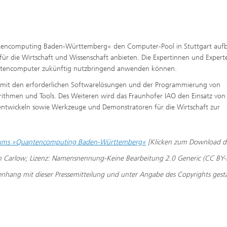
tencomputing Baden-Württemberg« den Computer-Pool in Stuttgart auf
r die Wirtschaft und Wissenschaft anbieten. Die Expertinnen und Expert
ntencomputer zukünftig nutzbringend anwenden können.
h mit den erforderlichen Softwarelösungen und der Programmierung von
hmen und Tools. Des Weiteren wird das Fraunhofer IAO den Einsatz von
entwickeln sowie Werkzeuge und Demonstratoren für die Wirtschaft zur
trums »Quantencomputing Baden-Württemberg«
[Klicken zum Download de
arlow; Lizenz: Namensnennung-Keine Bearbeitung 2.0 Generic (CC BY-
nhang mit dieser Pressemitteilung und unter Angabe des Copyrights gesta