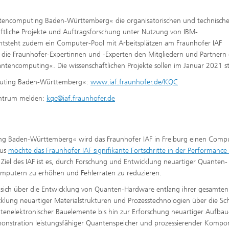
tencomputing Baden-Württemberg« die organisatorischen und technisch
tliche Projekte und Auftragsforschung unter Nutzung von IBM-
ntsteht zudem ein Computer-Pool mit Arbeitsplätzen am Fraunhofer IAF
n die Fraunhofer-Expertinnen und -Experten den Mitgliedern und Partnern
computing«. Die wissenschaftlichen Projekte sollen im Januar 2021 st
uting Baden-Württemberg«:
www.iaf.fraunhofer.de/KQC
zentrum melden:
kqc@iaf.fraunhofer.de
Baden-Württemberg« wird das Fraunhofer IAF in Freiburg einen Compu
aus
möchte das Fraunhofer IAF signifikante Fortschritte in der Performance
. Ziel des IAF ist es, durch Forschung und Entwicklung neuartiger Quanten-
mputern zu erhöhen und Fehlerraten zu reduzieren.
 sich über die Entwicklung von Quanten-Hardware entlang ihrer gesamten
klung neuartiger Materialstrukturen und Prozesstechnologien über die Sc
ntenelektronischer Bauelemente bis hin zur Erforschung neuartiger Aufba
monstration leistungsfähiger Quantenspeicher und prozessierender Komp