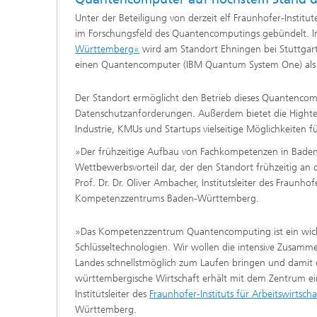
Unter der Beteiligung von derzeit elf Fraunhofer-Instit
im Forschungsfeld des Quantencomputings gebündelt. I
Württemberg«
wird am Standort Ehningen bei Stuttgar
einen Quantencomputer (IBM Quantum System One) als 
Der Standort ermöglicht den Betrieb dieses Quantencom
Datenschutzanforderungen. Außerdem bietet die Highte
Industrie, KMUs und Startups vielseitige Möglichkeiten
»Der frühzeitige Aufbau von Fachkompetenzen in Baden
Wettbewerbsvorteil dar, der den Standort frühzeitig an
Prof. Dr. Dr. Oliver Ambacher, Institutsleiter des Fraunh
Kompetenzzentrums Baden-Württemberg.
»Das Kompetenzzentrum Quantencomputing ist ein wichtig
Schlüsseltechnologien. Wir wollen die intensive Zusam
Landes schnellstmöglich zum Laufen bringen und damit 
württembergische Wirtschaft erhält mit dem Zentrum eine
Institutsleiter des
Fraunhofer-Instituts für Arbeitswirtsch
Württemberg.