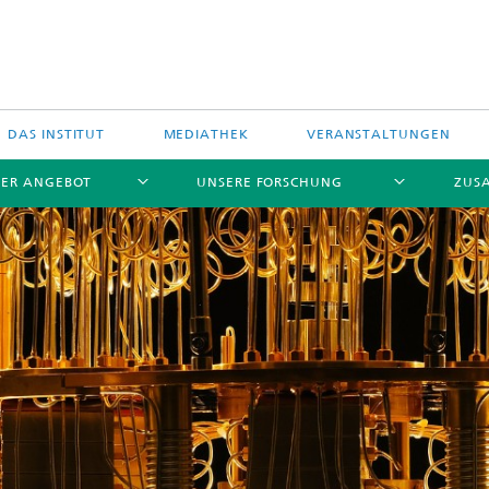
DAS INSTITUT
MEDIATHEK
VERANSTALTUNGEN
ER ANGEBOT
UNSERE FORSCHUNG
ZUS
stungselektronik
hfrequenzelektronik