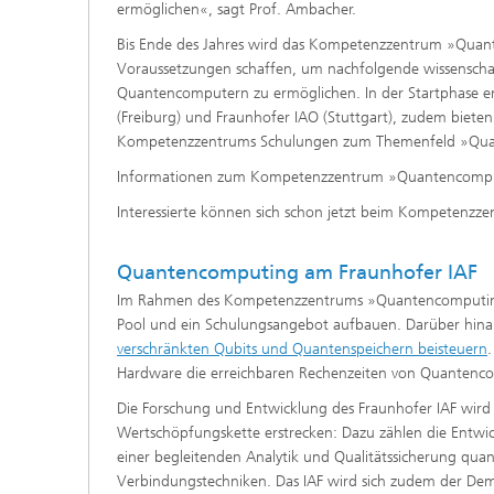
ermöglichen«, sagt Prof. Ambacher.
Bis Ende des Jahres wird das Kompetenzzentrum »Quan
Voraussetzungen schaffen, um nachfolgende wissenschaf
Quantencomputern zu ermöglichen. In der Startphase e
(Freiburg) und Fraunhofer IAO (Stuttgart), zudem biete
Kompetenzzentrums Schulungen zum Themenfeld »Quanten
Informationen zum Kompetenzzentrum »Quantencomp
Interessierte können sich schon jetzt beim Kompetenz
Quantencomputing am Fraunhofer IAF
Im Rahmen des Kompetenzzentrums »Quantencomputing 
Pool und ein Schulungsangebot aufbauen. Darüber hin
verschränkten Qubits und Quantenspeichern beisteuern
Hardware die erreichbaren Rechenzeiten von Quantenco
Die Forschung und Entwicklung des Fraunhofer IAF wird
Wertschöpfungskette erstrecken: Dazu zählen die Entwic
einer begleitenden Analytik und Qualitätssicherung qua
Verbindungstechniken. Das IAF wird sich zudem der De