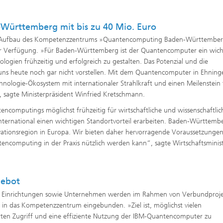
ürttemberg mit bis zu 40 Mio. Euro
en Aufbau des Kompetenzzentrums »Quantencomputing Baden-Württember
ur Verfügung. »Für Baden-Württemberg ist der Quantencomputer ein wich
ogien frühzeitig und erfolgreich zu gestalten. Das Potenzial und die
uns heute noch gar nicht vorstellen. Mit dem Quantencomputer in Ehning
hnologie-Ökosystem mit internationaler Strahlkraft und einen Meilenstein 
 sagte Ministerpräsident Winfried Kretschmann.
ncomputings möglichst frühzeitig für wirtschaftliche und wissenschaftlic
rnational einen wichtigen Standortvorteil erarbeiten. Baden-Württembe
ationsregion in Europa. Wir bieten daher hervorragende Voraussetzunge
encomputing in der Praxis nützlich werden kann“, sagte Wirtschaftsminist
gebot
itäre Einrichtungen sowie Unternehmen werden im Rahmen von Verbundproj
 in das Kompetenzzentrum eingebunden. »Ziel ist, möglichst vielen
ten Zugriff und eine effiziente Nutzung der IBM-Quantencomputer zu