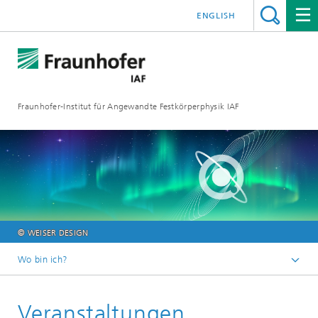
ENGLISH
Fraunhofer-Institut für Angewandte Festkörperphysik IAF
© WEISER DESIGN
Wo bin ich?
Startseite
Veranstaltungen
Veranstaltungen