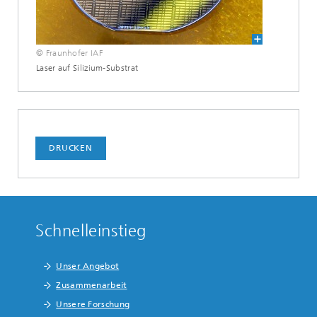
© Fraunhofer IAF
Laser auf Silizium-Substrat
DRUCKEN
Schnelleinstieg
Unser Angebot
Zusammenarbeit
Unsere Forschung