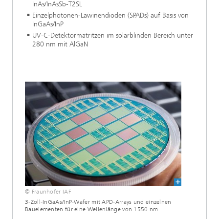
InAs/InAsSb-T2SL
Einzelphotonen-Lawinendioden (SPADs) auf Basis von
InGaAs/InP
UV-C-Detektormatritzen im solarblinden Bereich unter
280 nm mit AlGaN
© Fraunhofer IAF
3-Zoll-InGaAs/InP-Wafer mit APD-Arrays und einzelnen
Bauelementen für eine Wellenlänge von 1550 nm