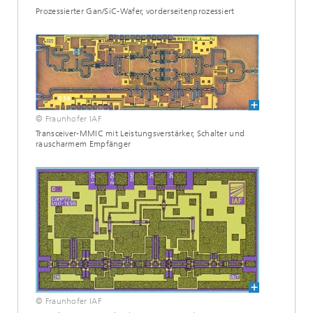
Prozessierter Gan/SiC-Wafer, vorderseitenprozessiert
© Fraunhofer IAF
Transceiver-MMIC mit Leistungsverstärker, Schalter und
rauscharmem Empfänger
© Fraunhofer IAF