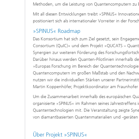
Methoden, um die Leistung von Quantencomputern zu b
Mit all diesen Entwicklungen treibt »SPINUS« Innovati
positioniert sich als internationaler Vorreiter in der Fo
»SPINUS« Roadmap
Das Konsortium hat sich zum Ziel gesetzt, sein Engage
Consortium (QuIC)« und dem Projekt »QUCATS – Quantum
Synergien zur weiteren Förderung des Forschungsfortschri
Darüber hinaus werden Quanten-Pilotlinien innerhalb de
»Europas Forschung im Bereich der Quantentechnologien
Quantencomputern im großen Maßstab und den Nachwei
nutzen wir die individuellen Stärken unserer Partnerins
Martin Koppenhöfer, Projektkoordinator am Fraunhofer 
Um die Zusammenarbeit innerhalb des europäischen Qu
organisierte »SPINUS« im Rahmen seines Jahrestreffens 
Quantentechnologien mit. Die Veranstaltung zeigte Syner
von diamantbasierten Quantenmaterialien und -geräten
Über Projekt »SPINUS«