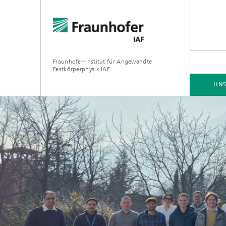
Fraunhofer-Institut für Angewandte
Festkörperphysik IAF
UNS
UNSER ANGEBOT
UNSERE FORSCHUNG
ZUSAMMENARBEIT
JOBS | KARRIERE
GaN-Lei
GaN-Hoc