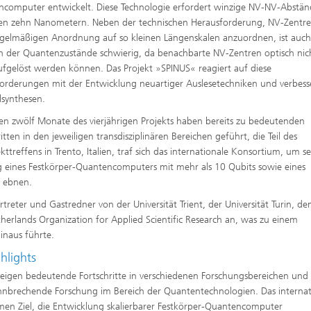
computer entwickelt. Diese Technologie erfordert winzige NV-NV-Abstä
n zehn Nanometern. Neben der technischen Herausforderung, NV-Zentre
egelmäßigen Anordnung auf so kleinen Längenskalen anzuordnen, ist auch
n der Quantenzustände schwierig, da benachbarte NV-Zentren optisch nic
fgelöst werden können. Das Projekt »SPINUS« reagiert auf diese
orderungen mit der Entwicklung neuartiger Auslesetechniken und verbess
lsynthesen.
ten zwölf Monate des vierjährigen Projekts haben bereits zu bedeutenden
itten in den jeweiligen transdisziplinären Bereichen geführt, die Teil des
ttreffens in Trento, Italien, traf sich das internationale Konsortium, um s
g eines Festkörper-Quantencomputers mit mehr als 10 Qubits sowie eines
u ebnen.
treter und Gastredner von der Universität Trient, der Universität Turin, d
herlands Organization for Applied Scientific Research an, was zu einem
inaus führte.
hlights
igen bedeutende Fortschritte in verschiedenen Forschungsbereichen und
hnbrechende Forschung im Bereich der Quantentechnologien. Das internat
en Ziel, die Entwicklung skalierbarer Festkörper-Quantencomputer