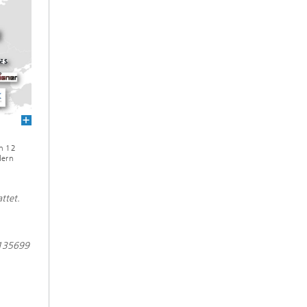
n 12
dern
ttet.
1135699