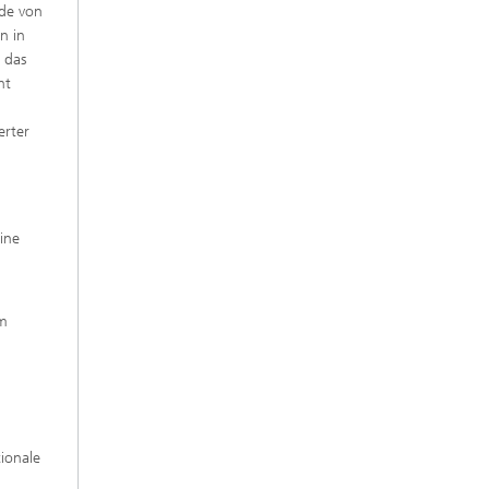
nde von
n in
 das
ht
erter
eine
em
ionale