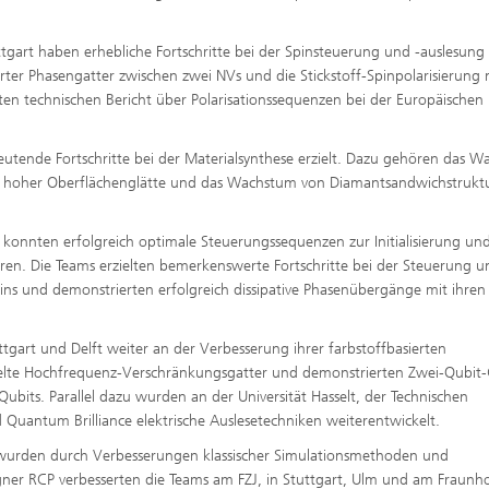
gart haben erhebliche Fortschritte bei der Spinsteuerung und -auslesung e
rter Phasengatter zwischen zwei NVs und die Stickstoff-Spinpolarisierung m
en technischen Bericht über Polarisationssequenzen bei der Europäischen
eutende Fortschritte bei der Materialsynthese erzielt. Dazu gehören das 
mit hoher Oberflächenglätte und das Wachstum von Diamantsandwichstrukt
m konnten erfolgreich optimale Steuerungssequenzen zur Initialisierung un
n. Die Teams erzielten bemerkenswerte Fortschritte bei der Steuerung u
ns und demonstrierten erfolgreich dissipative Phasenübergänge mit ihren
ttgart und Delft weiter an der Verbesserung ihrer farbstoffbasierten
lte Hochfrequenz-Verschränkungsgatter und demonstrierten Zwei-Qubit-
ubits. Parallel dazu wurden an der Universität Hasselt, der Technischen
Quantum Brilliance elektrische Auslesetechniken weiterentwickelt.
wurden durch Verbesserungen klassischer Simulationsmethoden und
ner RCP verbesserten die Teams am FZJ, in Stuttgart, Ulm und am Fraunho