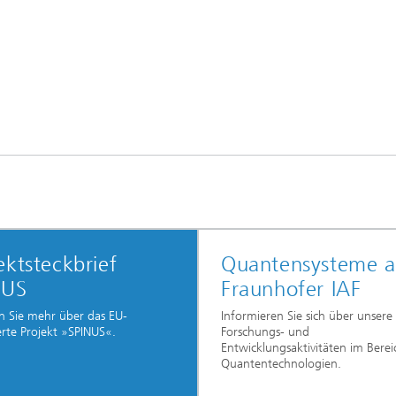
ektsteckbrief
Quantensysteme 
NUS
Fraunhofer IAF
n Sie mehr über das EU-
Informieren Sie sich über unsere
rte Projekt »SPINUS«.
Forschungs- und
Entwicklungsaktivitäten im Berei
Quantentechnologien.