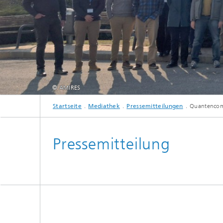
© AMIRES
Startseite
Mediathek
Pressemitteilungen
Quantencomp
Während des jährlichen »SPINUS«-Meetings, das diese mal in Trento, Italien, sta
Pressemitteilung