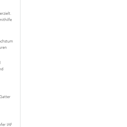
rzielt.
ithilfe
Wachstum
uren
d
nd
Gatter
fer IAF