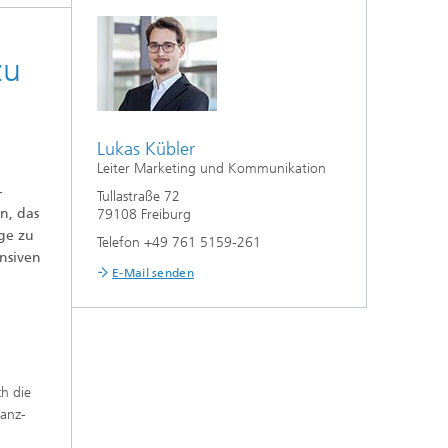
zu
Lukas Kübler
Leiter Marketing und Kommunikation
-
Tullastraße 72
n, das
79108 Freiburg
lge zu
Telefon +49 761 5159-261
nsiven
E-Mail senden
h die
kanz-