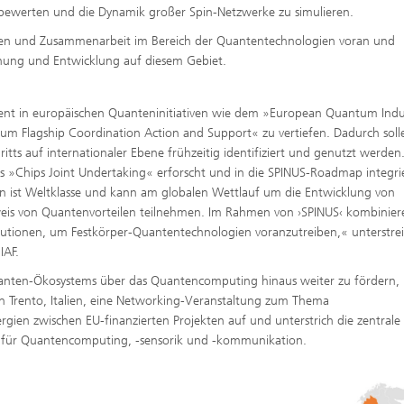
ewerten und die Dynamik großer Spin-Netzwerke zu simulieren.
onen und Zusammenarbeit im Bereich der Quantentechnologien voran und
rschung und Entwicklung auf diesem Gebiet.
ment in europäischen Quanteninitiativen wie dem »European Quantum Indu
 Flagship Coordination Action and Support« zu vertiefen. Dadurch soll
tts auf internationaler Ebene frühzeitig identifiziert und genutzt werden
s »Chips Joint Undertaking« erforscht und in die SPINUS-Roadmap integrie
 ist Weltklasse und kann am globalen Wettlauf um die Entwicklung von
s von Quantenvorteilen teilnehmen. Im Rahmen von ›SPINUS‹ kombinier
titutionen, um Festkörper-Quantentechnologien voranzutreiben,« unterstrei
IAF.
anten-Ökosystems über das Quantencomputing hinaus weiter zu fördern,
in Trento, Italien, eine Networking-Veranstaltung zum Thema
gien zwischen EU-finanzierten Projekten auf und unterstrich die zentrale 
 für Quantencomputing, -sensorik und -kommunikation.