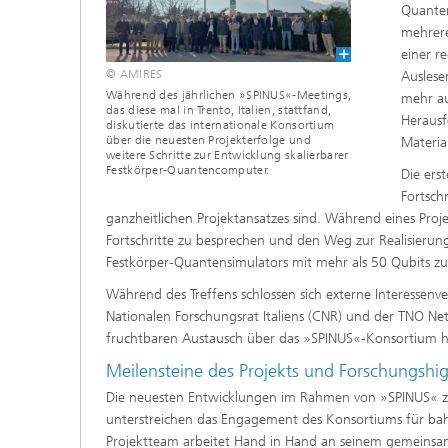
Quanten
mehrere
einer r
© AMIRES
Auslese
Während des jährlichen »SPINUS«-Meetings,
mehr au
das diese mal in Trento, Italien, stattfand,
Herausf
diskutierte das internationale Konsortium
über die neuesten Projekterfolge und
Materia
weitere Schritte zur Entwicklung skalierbarer
Festkörper-Quantencomputer.
Die ers
Fortschr
ganzheitlichen Projektansatzes sind. Während eines Projek
Fortschritte zu besprechen und den Weg zur Realisierun
Festkörper-Quantensimulators mit mehr als 50 Qubits z
Während des Treffens schlossen sich externe Interessenver
Nationalen Forschungsrat Italiens (CNR) und der TNO Net
fruchtbaren Austausch über das »SPINUS«-Konsortium h
Meilensteine des Projekts und Forschungshig
Die neuesten Entwicklungen im Rahmen von »SPINUS« ze
unterstreichen das Engagement des Konsortiums für ba
Projektteam arbeitet Hand in Hand an seinem gemeinsam