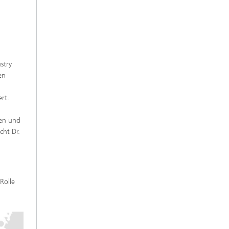
stry
en
.
rt.
en und
cht Dr.
Rolle