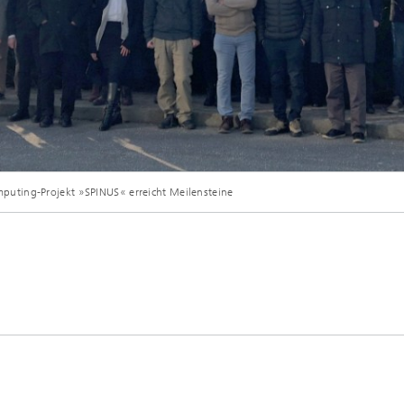
© AMIRES
uting-Projekt »SPINUS« erreicht Meilensteine
ttfand, diskutierte das internationale Konsortium über die neuesten Projekterfol