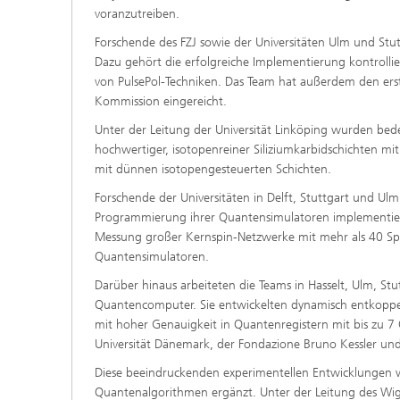
voranzutreiben.
Forschende des FZJ sowie der Universitäten Ulm und Stutt
Dazu gehört die erfolgreiche Implementierung kontrollie
von PulsePol-Techniken. Das Team hat außerdem den erst
Kommission eingereicht.
Unter der Leitung der Universität Linköping wurden bed
hochwertiger, isotopenreiner Siliziumkarbidschichten 
mit dünnen isotopengesteuerten Schichten.
Forschende der Universitäten in Delft, Stuttgart und Ul
Programmierung ihrer Quantensimulatoren implementiere
Messung großer Kernspin-Netzwerke mit mehr als 40 Spi
Quantensimulatoren.
Darüber hinaus arbeiteten die Teams in Hasselt, Ulm, Stu
Quantencomputer. Sie entwickelten dynamisch entkoppe
mit hoher Genauigkeit in Quantenregistern mit bis zu 7 Q
Universität Dänemark, der Fondazione Bruno Kessler und 
Diese beeindruckenden experimentellen Entwicklungen 
Quantenalgorithmen ergänzt. Unter der Leitung des Wig