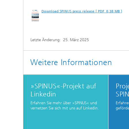
Download SPINUS press release [ PDF 0,38 MB ]
Letzte Änderung:
25. März 2025
Weitere Informationen
»SPINUS«-Projekt auf
Proj
Linkedin
SPI
Erfahren Sie mehr über »SPINUS« und
Erfahre
vernetzen Sie sich mit uns auf Linkedin.
geförde