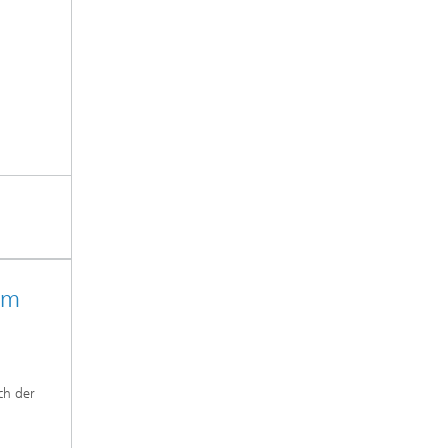
am
ch der