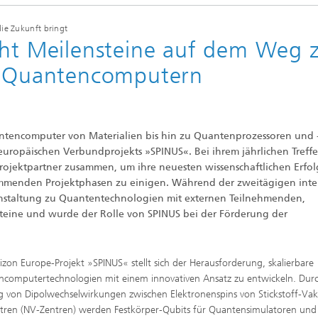
die Zukunft bringt
cht Meilensteine auf dem Weg 
er-Quantencomputern
antencomputer von Materialien bis hin zu Quantenprozessoren und 
s europäischen Verbundprojekts »SPINUS«. Bei ihrem jährlichen Treffe
 Projektpartner zusammen, um ihre neuesten wissenschaftlichen Erfo
 kommenden Projektphasen zu einigen. Während der zweitägigen inte
ranstaltung zu Quantentechnologien mit externen Teilnehmenden,
steine und wurde der Rolle von SPINUS bei der Förderung der
izon Europe-Projekt »SPINUS« stellt sich der Herausforderung, skalierbare
computertechnologien mit einem innovativen Ansatz zu entwickeln. Durc
 von Dipolwechselwirkungen zwischen Elektronenspins von Stickstoff-Va
tren (NV-Zentren) werden Festkörper-Qubits für Quantensimulatoren und