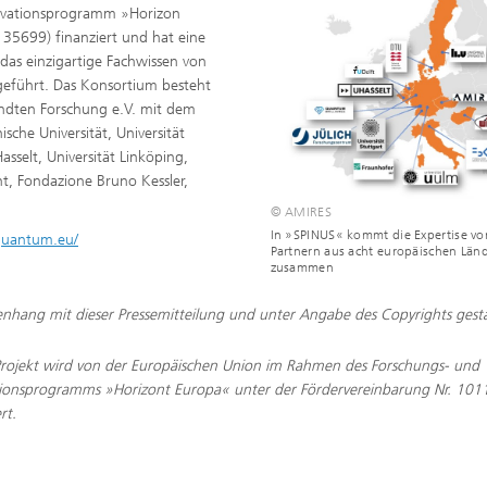
novationsprogramm »Horizon
35699) finanziert und hat eine
das einzigartige Fachwissen von
eführt. Das Konsortium besteht
ndten Forschung e.V. mit dem
sche Universität, Universität
sselt, Universität Linköping,
nt, Fondazione Bruno Kessler,
© AMIRES
In »SPINUS« kommt die Expertise vo
quantum.eu/
Partnern aus acht europäischen Län
zusammen
nhang mit dieser Pressemitteilung und unter Angabe des Copyrights gesta
Projekt wird von der Europäischen Union im Rahmen des Forschungs- und
ionsprogramms »Horizont Europa« unter der Fördervereinbarung Nr. 10
rt.