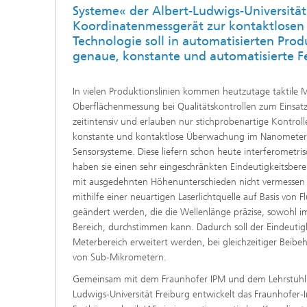
Systeme« der Albert-Ludwigs-Universität
Koordinatenmessgerät zur kontaktlosen 
Technologie soll in automatisierten Pro
genaue, konstante und automatisierte Fe
In vielen Produktionslinien kommen heutzutage taktile 
Oberflächenmessung bei Qualitätskontrollen zum Einsatz
zeitintensiv und erlauben nur stichprobenartige Kontrolle
konstante und kontaktlose Überwachung im Nanometerb
Sensorsysteme. Diese liefern schon heute interferometri
haben sie einen sehr eingeschränkten Eindeutigkeitsber
mit ausgedehnten Höhenunterschieden nicht vermessen 
mithilfe einer neuartigen Laserlichtquelle auf Basis von 
geändert werden, die die Wellenlänge präzise, sowohl 
Bereich, durchstimmen kann. Dadurch soll der Eindeutig
Meterbereich erweitert werden, bei gleichzeitiger Beibe
von Sub-Mikrometern.
Gemeinsam mit dem Fraunhofer IPM und dem Lehrstuhl 
Ludwigs-Universität Freiburg entwickelt das Fraunhofer-