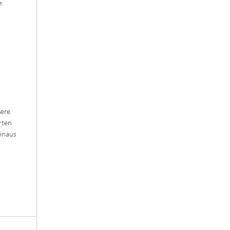
e.
sere
rten
inaus