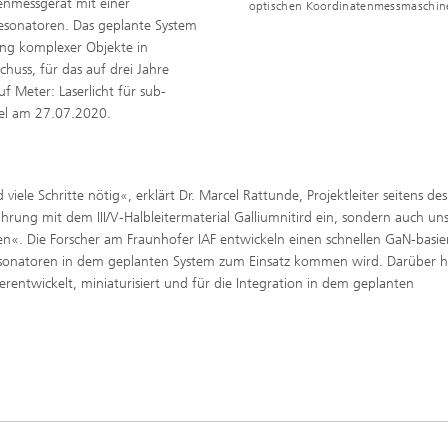
tenmessgerät mit einer
optischen Koordinatenmessmaschin
-Resonatoren. Das geplante System
ung komplexer Objekte in
huss, für das auf drei Jahre
 Meter: Laserlicht für sub-
el am 27.07.2020.
iele Schritte nötig«, erklärt Dr. Marcel Rattunde, Projektleiter seitens des
hrung mit dem III/V-Halbleitermaterial Galliumnitird ein, sondern auch un
«. Die Forscher am Fraunhofer IAF entwickeln einen schnellen GaN-basie
esonatoren in dem geplanten System zum Einsatz kommen wird. Darüber h
terentwickelt, miniaturisiert und für die Integration in dem geplanten