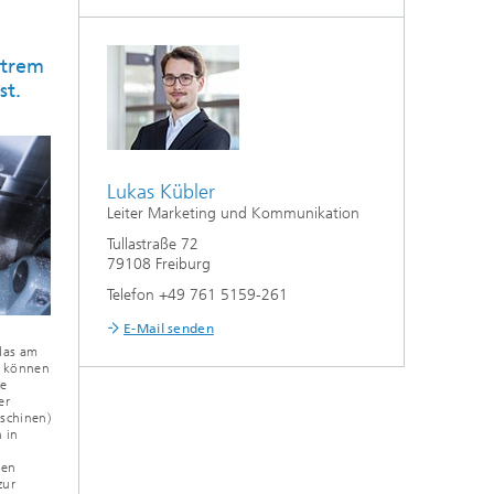
xtrem
st.
Lukas Kübler
Leiter Marketing und Kommunikation
Tullastraße 72
79108 Freiburg
Telefon +49 761 5159-261
E-Mail senden
das am
t können
se
er
schinen)
 in
gen
zur