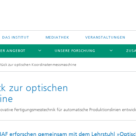
DAS INSTITUT
MEDIATHEK
VERANSTALTUNGEN
ER ANGEBOT
UNSERE FORSCHUNG
ZUS
stück zur optischen Koordinatenmessmaschine
ck zur optischen
ine
stungselektronik
vative Fertigungsmesstechnik für automatische Produktionslinien entwick
hfrequenzelektronik
IAF erforschen gemeinsam mit dem Lehrstuhl »Optis