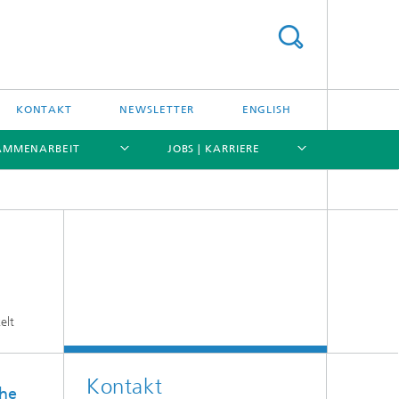
KONTAKT
NEWSLETTER
ENGLISH
AMMENARBEIT
JOBS | KARRIERE
[X]
[X]
[X]
[X]
IFE Targetry HUB
elt
Kontakt
che