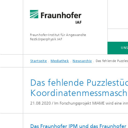
Fraunhofer-Institut für Angewandte
Festkörperphysik IAF
UNS
Startseite
Mediathek
Newsarchiv
Das fehlende Puzzle
UNSER ANGEBOT
UNSERE FORSCHUNG
ZUSAMMENARBEIT
JOBS | KARRIERE
Das fehlende Puzzlestü
Koordinatenmessmasch
GaN-Lei
21.08.2020 / Im Forschungsprojekt MIAME wird eine inno
GaN-Hoc
Das Fraunhofer IPM und das Fraunhofer 