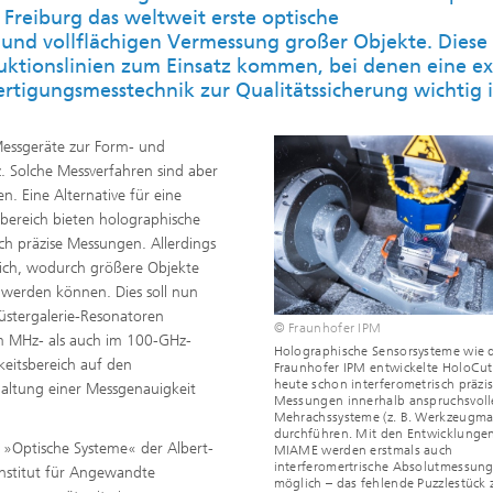
 Freiburg das weltweit erste optische
und vollflächigen Vermessung großer Objekte. Diese
duktionslinien zum Einsatz kommen, bei denen eine e
rtigungsmesstechnik zur Qualitätssicherung wichtig i
Messgeräte zur Form- und
. Solche Messverfahren sind aber
n. Eine Alternative für eine
ereich bieten holographische
sch präzise Messungen. Allerdings
eich, wodurch größere Objekte
werden können. Dies soll nun
Flüstergalerie-Resonatoren
© Fraunhofer IPM
im MHz- als auch im 100-GHz-
Holographische Sensorsysteme wie 
keitsbereich auf den
Fraunhofer IPM entwickelte HoloCu
heute schon interferometrisch präzi
haltung einer Messgenauigkeit
Messungen innerhalb anspruchsvoll
Mehrachssysteme (z. B. Werkzeugma
durchführen. Mit den Entwicklungen
»Optische Systeme« der Albert-
MIAME werden erstmals auch
interferomertrische Absolutmessun
Institut für Angewandte
möglich – das fehlende Puzzlestück 