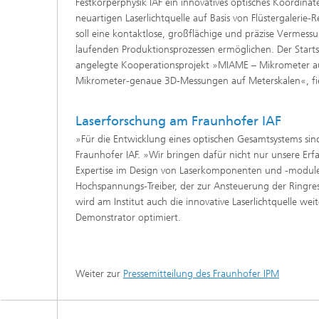
Festkörperphysik IAF ein innovatives optisches Koordina
neuartigen Laserlichtquelle auf Basis von Flüstergalerie
soll eine kontaktlose, großflächige und präzise Vermess
laufenden Produktionsprozessen ermöglichen. Der Startsc
angelegte Kooperationsprojekt »MIAME – Mikrometer auf
Mikrometer-genaue 3D-Messungen auf Meterskalen«, fi
Laserforschung am Fraunhofer IAF
»Für die Entwicklung eines optischen Gesamtsystems sind v
Fraunhofer IAF. »Wir bringen dafür nicht nur unsere Erfa
Expertise im Design von Laserkomponenten und -modulen
Hochspannungs-Treiber, der zur Ansteuerung der Ringr
wird am Institut auch die innovative Laserlichtquelle wei
Demonstrator optimiert.
Weiter zur
Pressemitteilung des Fraunhofer IPM