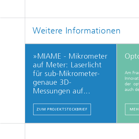
Weitere Informationen
»MIAME - Mikrometer
Opto
auf Meter: Laserlicht
für sub-Mikrometer-
Am Fra
Innovat
genaue 3D-
der opt
Messungen auf...
auch de
ZUM PROJEKTSTECKBRIEF
MEH