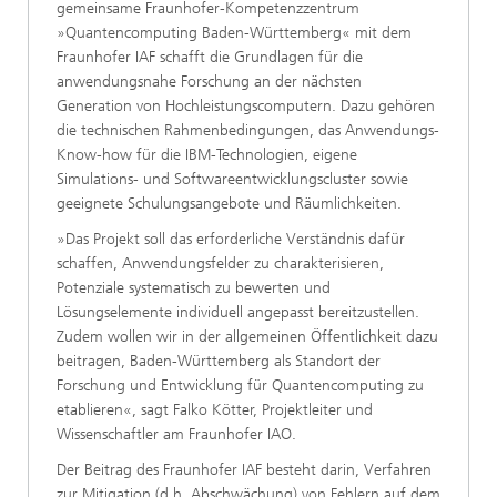
gemeinsame Fraunhofer-Kompetenzzentrum
»Quantencomputing Baden-Württemberg« mit dem
Fraunhofer IAF schafft die Grundlagen für die
anwendungsnahe Forschung an der nächsten
Generation von Hochleistungscomputern. Dazu gehören
die technischen Rahmen­bedingungen, das Anwendungs-
Know-how für die IBM-Technologien, eigene
Simulations- und Softwareentwicklungscluster sowie
geeignete Schulungsangebote und Räumlichkeiten.
»Das Projekt soll das erforderliche Verständnis dafür
schaffen, Anwendungsfelder zu charakterisieren,
Potenziale systematisch zu bewerten und
Lösungselemente individuell angepasst bereitzustellen.
Zudem wollen wir in der allgemeinen Öffentlichkeit dazu
beitragen, Baden-Württemberg als Standort der
Forschung und Entwicklung für Quantencomputing zu
etablieren«, sagt Falko Kötter, Projektleiter und
Wissenschaftler am Fraunhofer IAO.
Der Beitrag des Fraunhofer IAF besteht darin, Verfahren
zur Mitigation (d.h. Abschwächung) von Fehlern auf dem