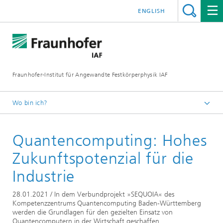
ENGLISH
Fraunhofer-Institut für Angewandte Festkörperphysik IAF
Wo bin ich?
Startseite
Quantencomputing: Hohes
Mediathek
Newsarchiv
Zukunftspotenzial für die
Industrie
28.01.2021 / In dem Verbundprojekt »SEQUOIA« des
Kompetenzzentrums Quantencomputing Baden-Württemberg
werden die Grundlagen für den gezielten Einsatz von
Quantencomputern in der Wirtschaft geschaffen