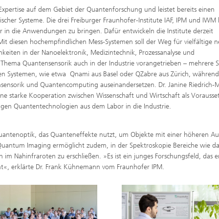
Expertise auf dem Gebiet der Quantenforschung und leistet bereits einen
scher Systeme. Die drei Freiburger Fraunhofer-Institute IAF, IPM und IWM
r in die Anwendungen zu bringen. Dafür entwickeln die Institute derzeit
 diesen hochempfindlichen Mess-Systemen soll der Weg für vielfältige 
keiten in der Nanoelektronik, Medizintechnik, Prozessanalyse und
s Thema Quantensensorik auch in der Industrie vorangetrieben – mehrere S
hen Systemen, wie etwa Qnami aus Basel oder QZabre aus Zürich, währen
sensorik und Quantencomputing auseinandersetzen. Dr. Janine Riedrich-Mo
ne starke Kooperation zwischen Wissenschaft und Wirtschaft als Vorauss
higen Quantentechnologien aus dem Labor in die Industrie.
uantenoptik, das Quanteneffekte nutzt, um Objekte mit einer höheren A
t. Quantum Imaging ermöglicht zudem, in der Spektroskopie Bereiche wie da
n im Nahinfraroten zu erschließen. »Es ist ein junges Forschungsfeld, das
cht«, erklärte Dr. Frank Kühnemann vom Fraunhofer IPM.