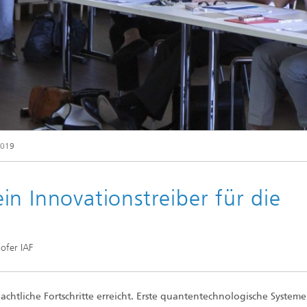
© Fraunhofer IAF
2019
n Innovationstreiber für die
ofer IAF
chtliche Fortschritte erreicht. Erste quantentechnologische Systeme