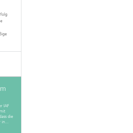
folg
ie
ßige
am
r IAF
mit
dass die
in...