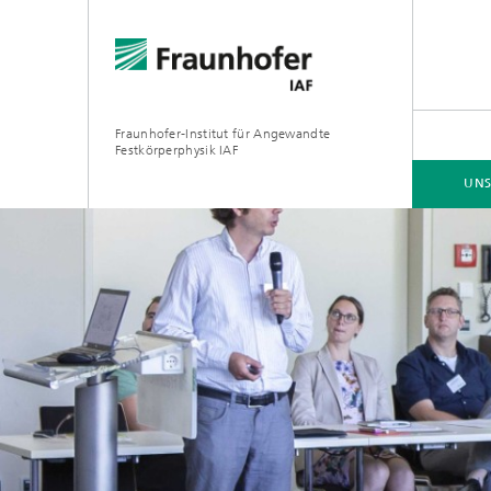
Fraunhofer-Institut für Angewandte
Festkörperphysik IAF
UNS
UNSER ANGEBOT
UNSERE FORSCHUNG
ZUSAMMENARBEIT
JOBS | KARRIERE
GaN-Lei
GaN-Hoc