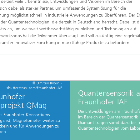
s derzeit viele Erkenntnisse, Entwicklungen und Visionen im Bereich der
sich dabei als starker Partner, um umfassende Systemlösung für die
ung möglichst schnell in industrielle Anwendungen zu überführen. Der Er
er Quantentechnologien, die derzeit in Deutschland herrscht. Dabei ist d
ässlich, um weltweit wettbewerbsfähig zu bleiben und Technologien auf
eworkshops hat die Teilnehmer überzeugt und soll zukünftig eine regelmä
Transfer innovativer Forschung in marktfähige Produkte zu befördern.
© Dmitriy Rybin -
shutterstock.com/Fraunhofer IAF
Quantensensorik 
unhofer-
Fraunhofer IAF
tprojekt QMag
Die Entwicklungen am Fraunhofe
des Fraunhofer-Konsortiums
im Bereich der Quantensensorik 
« ist, Magnetometer weiter zu
Diamant tragen somit dazu bei, 
ckeln und für Anwendungen zu
Quantentechnologien vom Labor 
ben.